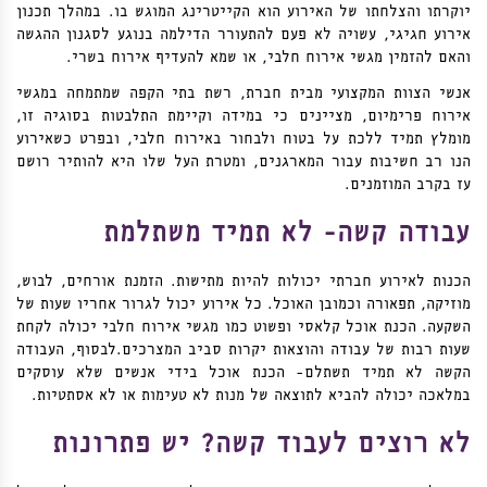
יוקרתו והצלחתו של האירוע הוא הקייטרינג המוגש בו. במהלך תכנון
אירוע חגיגי, עשויה לא פעם להתעורר הדילמה בנוגע לסגנון ההגשה
והאם להזמין מגשי אירוח חלבי, או שמא להעדיף אירוח בשרי.
אנשי הצוות המקצועי מבית חברת, רשת בתי הקפה שמתמחה במגשי
אירוח פרימיום, מציינים כי במידה וקיימת התלבטות בסוגיה זו,
מומלץ תמיד ללכת על בטוח ולבחור באירוח חלבי, ובפרט כשאירוע
הנו רב חשיבות עבור המארגנים, ומטרת העל שלו היא להותיר רושם
עז בקרב המוזמנים.
עבודה קשה- לא תמיד משתלמת
הכנות לאירוע חברתי יכולות להיות מתישות. הזמנת אורחים, לבוש,
מוזיקה, תפאורה וכמובן האוכל. כל אירוע יכול לגרור אחריו שעות של
השקעה. הכנת אוכל קלאסי ופשוט כמו מגשי אירוח חלבי יכולה לקחת
שעות רבות של עבודה והוצאות יקרות סביב המצרכים.לבסוף, העבודה
הקשה לא תמיד תשתלם- הכנת אוכל בידי אנשים שלא עוסקים
במלאכה יכולה להביא לתוצאה של מנות לא טעימות או לא אסתטיות.
לא רוצים לעבוד קשה? יש פתרונות