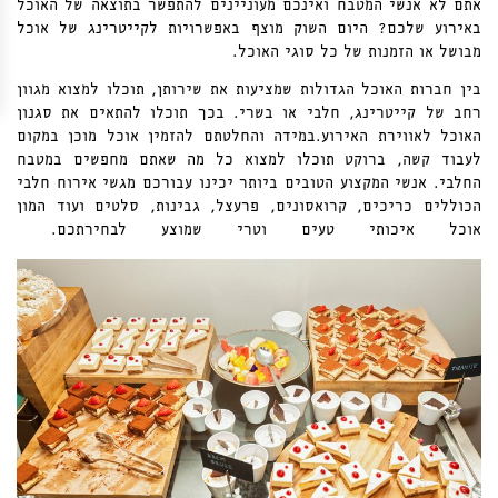
אתם לא אנשי המטבח ואינכם מעוניינים להתפשר בתוצאה של האוכל
באירוע שלכם? היום השוק מוצף באפשרויות לקייטרינג של אוכל
מבושל או הזמנות של כל סוגי האוכל.
בין חברות האוכל הגדולות שמציעות את שירותן, תוכלו למצוא מגוון
רחב של קייטרינג, חלבי או בשרי. בכך תוכלו להתאים את סגנון
האוכל לאווירת האירוע.במידה והחלטתם להזמין אוכל מוכן במקום
לעבוד קשה, ברוקט תוכלו למצוא כל מה שאתם מחפשים במטבח
החלבי. אנשי המקצוע הטובים ביותר יכינו עבורכם מגשי אירוח חלבי
הכוללים כריכים, קרואסונים, פרעצל, גבינות, סלטים ועוד המון
אוכל איכותי טעים וטרי שמוצע לבחירתכם.