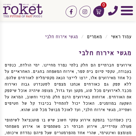
0
טלפון
facebook
instagram
תפריט
עמוד ראשי
מאמרים
מגשי אירוח חלבי
מגשי אירוח חלבי
אירועים חברתיים הם חלק בלתי נפרד מחיינו. ימי הולדת, כנסים
בעבודה, טקסי סיום בית ספר, אירוח המשפחה בחגים. האחראיים על
כל אחד מאירועים אלו, ירצו לייצר הנאה מקסימלית לאורחים שלהם.
ללא ספק גם כאורחים אנחנו מצפים לסטנדרט גבוה ואירוח
מכבד.לאירועים מכל סוג, מקטן ועד גדול, מצופה שיהיה אוכל שיספק
את האורחים. ארוחות באירועים הינם חלק מרכזי וחשוב, המראה על
השקעה במוזמנים. האוכל יכול להתחיל בכיבוד קל של חטיפים
ושתייה, מגשי אירוח חלבי, ועד לאוכל מבושל מכל סוג שהוא.
בין כשמדובר בהפקת אירוע עסקי חשוב שיש בו פוטנציאל לשיתופי
פעולה עתידיים, אירוע חברתי רב משתתפים או אירוע משפחתי
מצומצם ואינטימי, שהרי אחד מהפרמטרים שעל פיהם נמדדת איכותו,