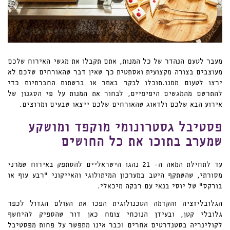
מעבר לטעם הנהדר של כל המנות, אתם תקבלו את מגשי האירוח שלכם
מעוצבים בצורה מקצועית ואסתטית כך שאין דבר שהאורחים שלכם לא
ירצו לטעום ממנו.תוכלו לבקר באתר או ברשתות החברתיות כדי
להתרשם מהמגשים היפיפיים, לבחור את המנות על פי הסגנון של
אירוע הבא שלכם ולדאוג שהאורחים שלכם ייצאו שבעים ומרוצים.
פסטיבל גסטרונומי מוקפד ומושקע
שמערב בתוכו את כל החושים
עד לתחילת המאה ה- 21 נהגו הישראליים להסתפק באירוח שמרני
מסורתי, שהשתקף היטב במערכון המיתולוגי והאייקוני "רבע עוף או
בורקס" של יוסי בנאי עם רבקה מיכאלי.
הגלובליזציה והקדמה הטכנולוגית הפכו את העולם הגדול לכפר
גלובלי קטן, ובעידן הנוכחי צומח כאן דור שהספיק להיחשף
לקולינריה בסטנדרטים אחרים וכבר אינו מתפשר על פחות מפסטיבל