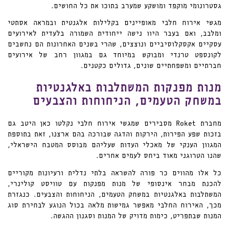
גסטרונומי מוקפד ומושקע שמערב בתוכו את כל החושים.
מגשי אירוח חלבי מאופיינים בקלילות אלגנטית ובמראה אסתטי
ומלבב, ואם בעבר היוו נישה ייחודית השמורה בלעדית לאירועים
עסקיים אקסקלוסיביים ונוצצים, שהרי בשנים האחרונות הם נחשבים
לקונספט טרנדי ומבוקש במיוחד גם במגוון רחב של אירועים
חברתיים ומשפחתיים שונים, גדולים כקטנים.
מנות מפנקות המשתלבות באלגנטיות
במשחק הטעמים, הניחוחות והצבעים
מחברת Roket מסבירים שמגשי אירוח חלבי נקלטו כאן היטב גם
בזכות שפע הפירות, הירקות והדגה שבורכה בהם ארצנו, זאת בתוספת
המגוון הענקי של מאכלי העדות שעליהם מבוסס המטבח הישראלי,
שהנו הטרוגני מאוד ביחס לעמים אחרים.
כל אלו מהווים כר פורה להשראה בלתי נדלית ורעיונות מקוריים
להכנת מבחר אינסופי של מנות מפנקות עם טוויסט קולינרי,
המשתלבות באלגנטיות במשחק הטעמים, הניחוחות והצבעים. כנגזרת
מכך, האירוח החלבי מאפשר גמישות מלאה בכול הנוגע לבחירת סוג
המנות שבתפריט, כימות מדויק של המנות וסגנון ההגשה.