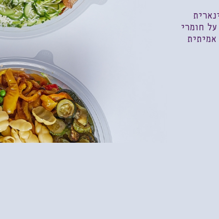
נארית
על חומרי
 אמיתית