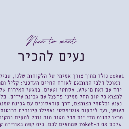
Nice to meet
נעים להכיר
roket
נולד מתוך צורך אמיתי של הלקוחות שלנו, שביק
מאוכל חלבי המותאם לאורח החיים העדכני: קליל ומה
יחד עם זאת מושקע, אסתטי וטעים. במגשי האירוח שלנ
למצוא כל טוב החל ממיני פרעצל עם גבינת עיזים, פלפ
נענע ובלסמי מצומצם, דרך קוראסונים עם גבינת שמנת
מעושן, ועד לירקות אנטיפסטי ואפילו קינוחים בכוסות.
תרצו להנות מדי יום מכל הטוב הזה נוכל להקים במקום
שלכם את ה-
roket
שמתאים לכם. בית קפה באווירה ק