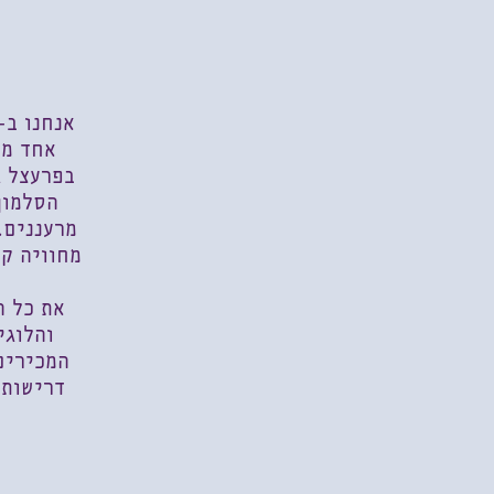
אנחנו ב-t
אחד מא
בפרעצל ג
הסלמון
מרעננים.
מחוויה קו
את כל ה
והלוגי
המכירים
דרישות 