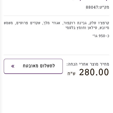
מק”ט:
88047
קרפצ'ו סלק, גבינת רוקפור, אגוזי מלך, שקדים פרוסים, משמש
מיובש, סילאן וחומץ בלסמי
כ-950 גר'
מחיר מוצר אחרי הנחה:
לתשלום מאובטח
280.00
ש”ח