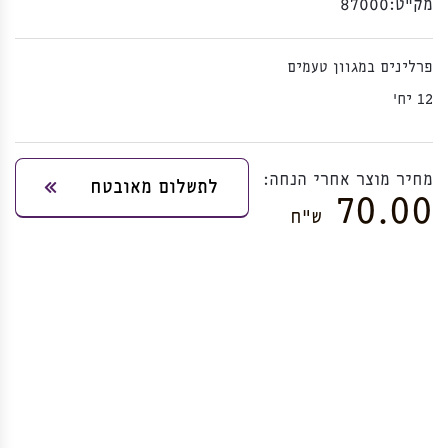
מק”ט:
87000
פרלינים במגוון טעמים
12 יח'
מחיר מוצר אחרי הנחה:
לתשלום מאובטח
70.00
ש”ח