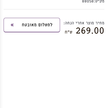
מק”ט:
88058
מחיר מוצר אחרי הנחה:
לתשלום מאובטח
269.00
ש”ח