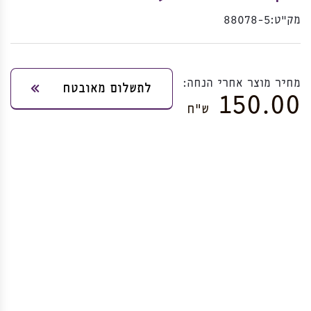
מק”ט:
88078-5
מחיר מוצר אחרי הנחה:
לתשלום מאובטח
150.00
ש”ח