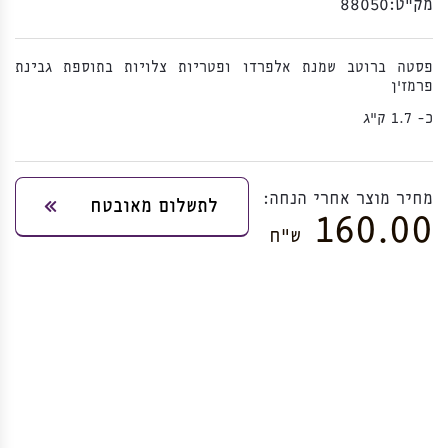
מק”ט:
88050
פסטה ברוטב שמנת אלפרדו ופטריות צלויות בתוספת גבינת
פרמז'ן
כ- 1.7 ק"ג
מחיר מוצר אחרי הנחה:
לתשלום מאובטח
160.00
ש”ח