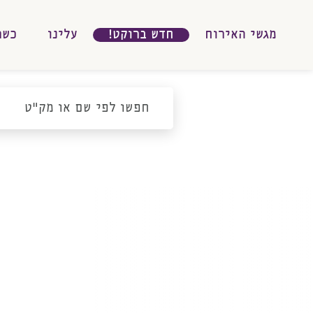
מגשי האירוח
חדש ברוקט!
עלינו
כשר
גשי
חפשו
לפי
אירוח
שם
או
מק"ט