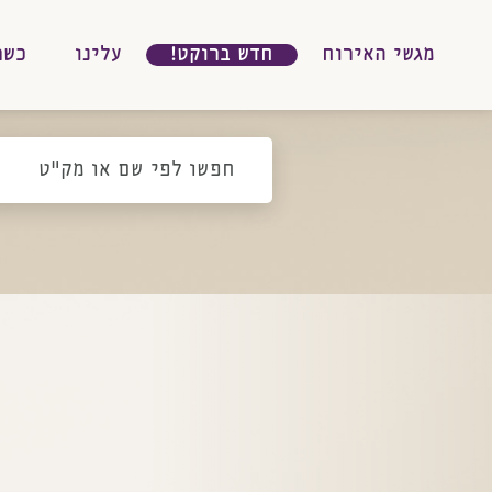
מגשי האירוח
חדש ברוקט!
עלינו
כשר
גשי
חפשו
לפי
אירוח
שם
או
מק"ט