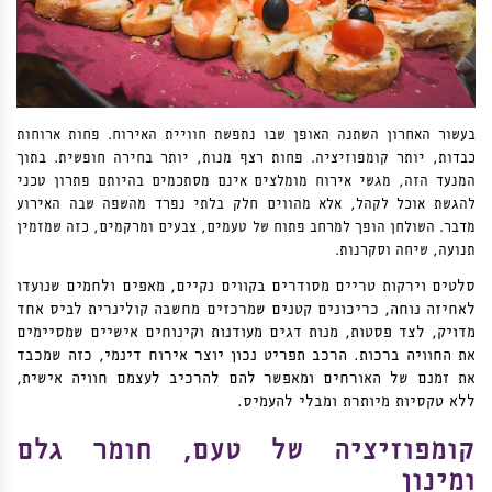
בעשור האחרון השתנה האופן שבו נתפשת חוויית האירוח. פחות ארוחות
כבדות, יותר קומפוזיציה. פחות רצף מנות, יותר בחירה חופשית. בתוך
המנעד הזה, מגשי אירוח מומלצים אינם מסתכמים בהיותם פתרון טכני
להגשת אוכל לקהל, אלא מהווים חלק בלתי נפרד מהשפה שבה האירוע
מדבר. השולחן הופך למרחב פתוח של טעמים, צבעים ומרקמים, כזה שמזמין
תנועה, שיחה וסקרנות.
סלטים וירקות טריים מסודרים בקווים נקיים, מאפים ולחמים שנועדו
לאחיזה נוחה, כריכונים קטנים שמרכזים מחשבה קולינרית לביס אחד
מדויק, לצד פסטות, מנות דגים מעודנות וקינוחים אישיים שמסיימים
את החוויה ברכות. הרכב תפריט נכון יוצר אירוח דינמי, כזה שמכבד
את זמנם של האורחים ומאפשר להם להרכיב לעצמם חוויה אישית,
ללא טקסיות מיותרת ומבלי להעמיס.
קומפוזיציה של טעם, חומר גלם
ומינון