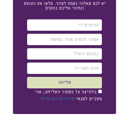
יש לכם שאלה? נשמח לעזור. מלאו את הטופס
ונחזור אליכם בהקדם
קוראים
לי
אפשר
להשיג
אותי
כתובת
במספר
דוא"ל
תוכן
הפנייה
שליחה
שליחה
בלחיצה על כפתור השליחה, אני
מסכים לתנאי
מדיניות הפרטיות