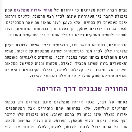
מבית חברת רוקט מציינים כי ייחודם של
מגשי אירוח מומלצים
טמון
ביכולת לחבר בין קטגוריות שונות לכדי רצף הרמוני. סלטים וירקות
אינם משמשים רק כפתיח, אלא כעוגן רענן שמאזן את שאר המרכיבים.
מגשי גבינות יוצרים עומק, הן בטעם והן בנוכחות החזותית, בעוד
מאפים ולחמים מספקים בסיס ניטרלי שמחבר בין המרקמים השונים.
הכריכונים, בפורמט פינגר פוד, מדגימים כיצד אפשר לצמצם רעיון
קולינרי שלם לכדי מנה מיניאטורית שאינה מתפשרת על איכות. מגשי
דגים משתלבים באופן טבעי במבנה חלבי, מוסיפים אלגנטיות מאופקת
ומאפשרים גיוון שאינו מכביד. לצידם, פסטות ומנות ספיישל ממלאות
תפקיד של חיבור בין קלילות לשובע, ואילו הקינוחים האישיים
מהווים טוויסט מתוק שמעניק סיום שלם והרמוני לאירוע.
החוויה שנבנית דרך הזרימה
בסופו של דבר, מגשי אירוח מומלצים אינם נמדדים רק בכמות
הפריטים שעליהם, אלא בתחושה שהם מותירים אצל המשתתפים.
אירוח מוצלח אינו נבחן רק ברמת השובע, אלא ביכולת שלו לייצר
רצף טבעי, נינוח ובלתי מתאמץ. הפורמט הזה מעניק גמישות מלאה,
שכן כל אורח יכול לבחור לעצמו, לטעום, לשלב ולחזור שוב לפי