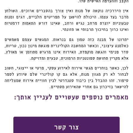
הקצב וההעדפה האישית שלו.
אין היררכיה נוקשה של מנות ואין צורך בהסברים ארוכים. השולחן
מדבר בעד עצמו. היכולת להישען על תפריטים חלביים, דגים ומנות
טבעוניות יוצרת מרחב נגיש ורחב, שאינו דורש התאמות דרמטיות
ואינו כרוך בחיכוך תרבותי או תזונתי.
יתרונו של מבנה כזה טמון גם בנראות. המגשים עצמם משמשים
כאלמנט עיצובי, וכאשר המחשבה הקולינרית פוגשת מינון נכון, טריות,
סדר פנימי והגשה מוקפדת, האירוח אינו מרגיש מתוזמן או מאולץ,
אלא מקרין תחושת ספונטניות הרמונית, טבעית ומדויקת.
לכן, כאשר בוחרים מגשי אירוח לאירוע עסקי, פרטי או ייצוגי, חשוב
לבחור לא רק מגוון מנות, אלא גם קו קולינרי שלם שיודע לספר
סיפור. זהו ההבדל בין כיבוד סטנדרטי לבין חוויית אירוח שמצליחה
להישאר בזיכרון גם אחרי שהאירוע מסתיים.
מאמרים נוספים שעשויים לעניין אותך:
צור קשר